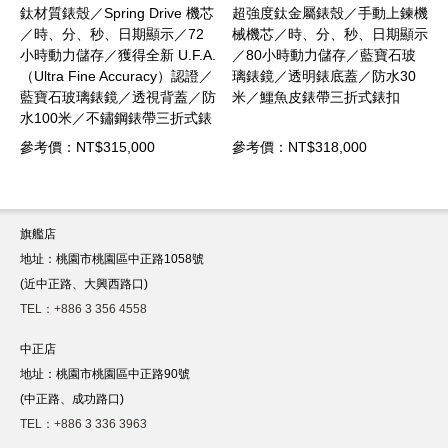
 機芯
超強度鈦金屬錶殼／手動上鍊機
不鏽鋼材質錶殼／Spring Drive
72
械機芯／時、分、秒、日期顯示
手動上鍊機芯／時、分、秒顯
.A.
／80小時動力儲存／藍寶石玻
／動力儲存72小時／藍寶石玻
）認證／
璃錶鏡／透明錶底蓋／防水30
璃錶鏡／透明錶底蓋／防水30
蓋／防
米／鱷魚皮錶帶三折式錶扣
米／鱷魚皮錶帶三折式錶扣
式錶
參考價：NT$318,000
參考價：NT$242,000
旗艦店
地址：桃園市桃園區中正路1058號
(近中正路、大興西路口)
TEL：+886 3 356 4558
中正店
地址：桃園市桃園區中正路90號
(中正路、成功路口)
TEL：+886 3 336 3963