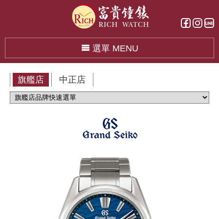
選單 MENU
旗艦店
中正店