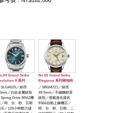
參考價：NT$182,000
o.05 Grand Seiko
No.06 Grand Seiko
No.07 Grand Seiko
legance 系列兩地時
Spring Drive節氣系列
Heritage 系列 9S 2
間自動腕錶
(春分)腕錶
年記念限定腕錶
／SBGM221／錶徑
／SBGA413／錶徑
／限量1,200只／
39.5mm／不鏽鋼材質
40mm／白鈦材質錶殼
SBGH311／錶徑
錶殼／搭載進化後的
／Spring Drive自動上鍊
44.6mm／不鏽鋼材
9S66自動上鍊機芯／
機芯／時、分、秒、日
錶殼／銀白水墨面盤
時、分、秒、日期、二
期顯示／動力儲存顯示
將岩手山雲海呈現於