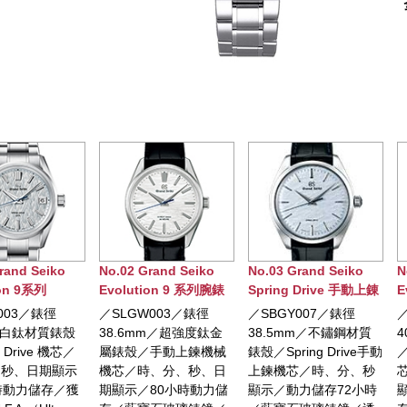
rand Seiko
No.03 Grand Seiko
No.04 Grand Seiko
N
ion 9 系列腕錶
Spring Drive 手動上錬
Evolution 9 系列
E
腕錶
Spring Drive 5Days腕
W003／錶徑
／SBGY007／錶徑
／SLGA025／錶徑
錶
mm／超強度鈦金
38.5mm／不鏽鋼材質
40mm／白鈦金屬錶殼
／手動上鍊機械
錶殼／Spring Drive手動
／Spring Drive 9RA2機
時、分、秒、日
上鍊機芯／時、分、秒
芯／時、分、秒、日期
80小時動力儲
顯示／動力儲存72小時
顯示／120小時動力儲