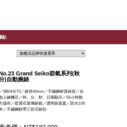
據點
No.23 Grand Seiko節氣系列(秋
分)自動腕錶
／SBGH273／錶徑40mm／不鏽鋼材質錶殼／自
動上鍊機芯／時、分、秒、日期顯示／55小時動
力儲存／藍寶石玻璃錶鏡／透明錶底蓋／防水100
米／不鏽鋼錶帶三折式錶扣