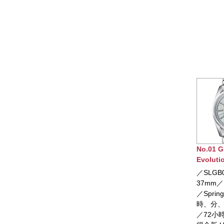
No.01 Grand Seiko
No.02 G
Evolution 9系列
Evolut
Spring Drive U.F.A.腕
／SLGB003／錶徑
／SLG
錶
37mm／白鈦材質錶殼
38.6
／Spring Drive 機芯／
屬錶殼
時、分、秒、日期顯示
機芯／
／72小時動力儲存／獲
期顯示／