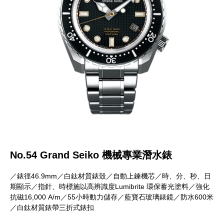
No.54 Grand Seiko 機械專業潛水錶
／錶徑46.9mm／白鈦材質錶殼／自動上鍊機芯／時、分、秒、日
期顯示／指針、時標施以高辨識度Lumibrite 環保蓄光塗料／強化
抗磁16,000 A/m／55小時動力儲存／藍寶石玻璃錶鏡／防水600米
／白鈦材質錶帶三折式錶扣