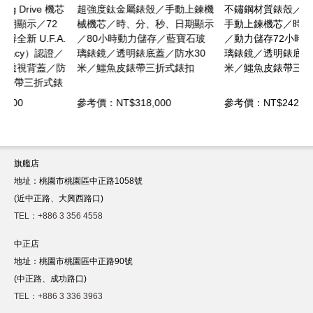
芯
超強度鈦金屬錶殼／手動上鍊機
不鏽鋼材質錶殼／Spring Drive
械機芯／時、分、秒、日期顯示
手動上鍊機芯／時、分、秒顯示
.
／80小時動力儲存／藍寶石玻
／動力儲存72小時／藍寶石玻
／
璃錶鏡／透明錶底蓋／防水30
璃錶鏡／透明錶底蓋／防水30
防
米／鱷魚皮錶帶三折式錶扣
米／鱷魚皮錶帶三折式錶扣
錶
參考價：NT$318,000
參考價：NT$242,000
旗艦店
地址：桃園市桃園區中正路1058號
(近中正路、大興西路口)
TEL：+886 3 356 4558
中正店
地址：桃園市桃園區中正路90號
(中正路、成功路口)
TEL：+886 3 336 3963