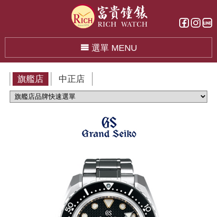
選單 MENU
旗艦店
中正店