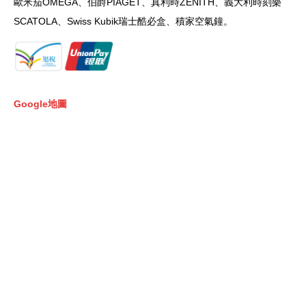
歐米茄
OMEGA
、伯爵
PIAGET
、真利時
ZENITH
、義大利時刻樂
SCATOLA
、
Swiss Kubik
瑞士酷必盒、積家空氣鐘。
Google地圖