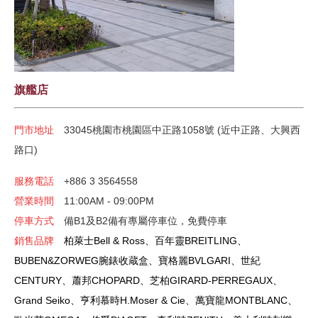
旗艦店
門市地址
33045桃園市桃園區中正路1058號 (近中正路、大興西
路口)
服務電話
+886 3 3564558
營業時間
11:00AM - 09:00PM
停車方式
備B1及B2備有專屬停車位，免費停車
銷售品牌
柏萊士
Bell & Ross
、百年靈
BREITLING
、
BUBEN&ZORWEG
腕錶收蔵盒、寶格麗
BVLGARI
、世紀
CENTURY
、蕭邦
CHOPARD
、芝柏
GIRARD-PERREGAUX
、
Grand Seiko
、亨利慕時
H.Moser & Cie
、萬寶龍
MONTBLANC
、