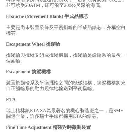
並可承受
20ATM
，即可潛至
200
公尺深的海底。
Ebauche (Movement Blank)
半成品機芯
主要是尚未裝置發條及平衡擺輪的半成品錶芯，亦稱空白
機芯。
Escapement Wheel
擒縱輪
擒縱輪與擒縱叉組成擒縱機構，擒縱輪是齒輪系的最後一
個齒輪。
Escapement
擒縱機構
裝置於齒輪系及平衡擺輪之間的機械結構，擒縱機構將來
自正齒輪系的動力規律地輸送到平衡擺輪。
ETA
瑞士格林鎮
ETA SA
為最著名的機心製造廠之一，是
SMH
關係企業，許多瑞士手錶都採用
ETA
的錶芯。
Fine Time Adjustment
精確對時微調裝置