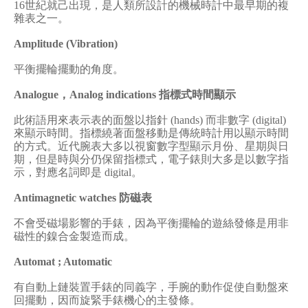
16
世紀就己出現，是人類所設計的機械時計中最早期的複
雜表之一。
Amplitude (Vibration)
平衡擺輪擺動的角度。
Analogue
，
Analog indications
指標式時間顯示
此術語用來表示表的面盤以指針
(hands)
而非數字
(digital)
來顯示時間。指標繞著面盤移動是傳統時計用以顯示時間
的方式。近代腕表大多以視窗數字型顯示月份、星期與日
期，但是時與分仍保留指標式，電子錶則大多是以數字指
示，對應名詞即是
digital
。
Antimagnetic watches
防磁表
不會受磁場影響的手錶，因為平衡擺輪的遊絲發條是用非
磁性的鎳合金製造而成。
Automat ; Automatic
有自動上鏈裝置手錶的同義字，手腕的動作促使自動盤來
回擺動，因而旋緊手錶機心的主發條。