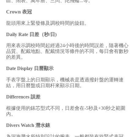
區、鬧表、萬年曆、三問、陀飛輪
...
等。
Crown
表冠
龍頭用來上緊發條及調校時間的旋鈕。
Daily Rate
日差（秒
/
日
)
用來表示調校時間起經過
24
小時後的時間誤差，隨著機心
品質、配戴地點、配戴情況等條件的不同，每日會有數秒
的差異。
Date Display
日曆顯示
手表字盤上的日期顯示，機械表是透過撥針盤的運轉連
結，用日曆盤或日期杆來顯示日期。
Differences
誤差
根據使用的錶芯型式不同，日差會在
-5
秒及
+30
秒之範圍
內。
Divers Watch
潛水錶
為深海潛水所特別設計的腕表，一般都裝有旋緊式表冠，