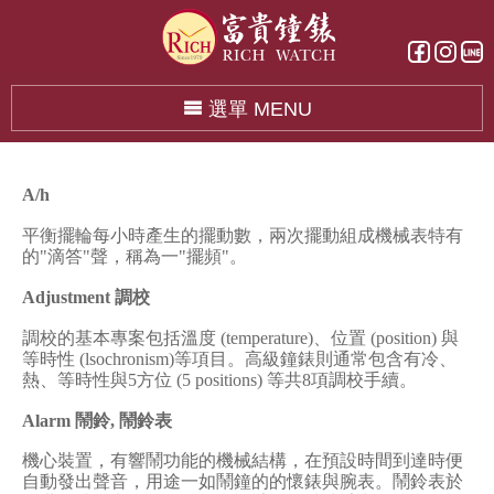
選單 MENU
A/h
平衡擺輪每小時產生的擺動數，兩次擺動組成機械表特有
的
"
滴答
"
聲，稱為一
"
擺頻
"
。
Adjustment
調校
調校的基本專案包括溫度
(temperature)
、位置
(position)
與
等時性
(lsochronism)
等項目。高級鐘錶則通常包含有冷、
熱、等時性與
5
方位
(5 positions)
等共
8
項調校手續。
Alarm
鬧鈴
,
鬧鈴表
機心裝置，有響鬧功能的機械結構，在預設時間到達時便
自動發出聲音，用途一如鬧鐘的的懷錶與腕表。鬧鈴表於