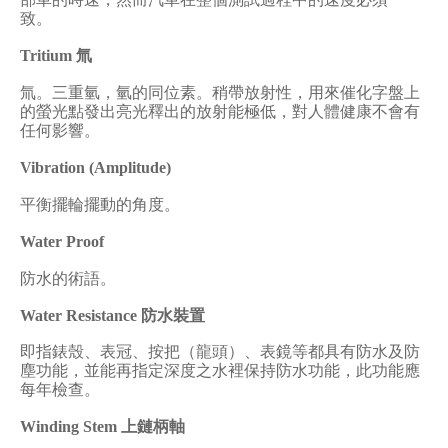
致。
Tritium
氚
氚。三重氫，氫的同位素。稍帶放射性，用來催化字盤上
的螢光點發出亮光釋出的放射能極低，對人體健康不會有
任何影響。
Vibration (Amplitude)
平衡擺輪擺動的角度。
Water Proof
防水的術語。
Water Resistance
防水裝置
即指錶殼、表冠、按把（龍頭）、表鏡等都具有防水及防
塵功能，並能再指定深度之水裡保持防水功能，此功能應
每年檢查。
Winding Stem
上鏈柄軸