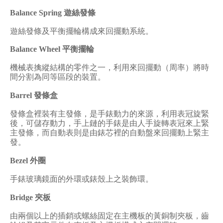
Balance Spring
遊絲發條
遊絲發條及平衡擺輪構成來回擺動系統。
Balance Wheel
平衡擺輪
機械表擒縱結構的零件之一，利用來回擺動（周率）將時
間分割為同等區段的裝置。
Barrel
發條盒
發條盒裡裝有主發條，是手錶動力的來源
，利用表冠旋緊
後，可儲存動力，手上鏈的手錶是由人手旋轉表冠來上緊
主發條，而自動表則是由錶芯裡的自動盤來回擺動上緊主
發。
Bezel
外圈
手錶玻璃鏡面的外環或錶殼上之裝飾環。
Bridge
夾板
由兩個以上的插銷或螺絲固定在主機板的黃銅制夾板，齒