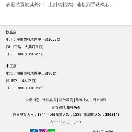
表冠裝置於其外部，上鏈柄軸內部連接到手錶機芯。
旗艦店
地址：桃園市桃園區中正路1058號
(近中正路、大興西路口)
TEL：+886 3 356 4558
中正店
地址：桃園市桃園區中正路90號
(中正路、成功路口)
TEL：+886 3 336 3963
|
最新消息
|
代理品牌
|
關於富貴
|
維修中心
|
門市據點
|
富貴鐘錶 版權所有
昨日瀏覽人次：
1344
今日瀏覽人次：
1231
總訪問人次：
2968147
Select Language
▼