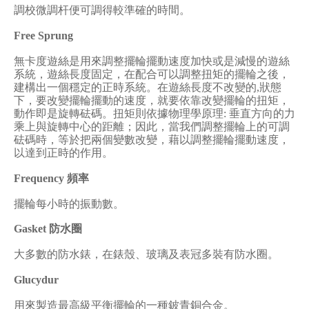
調校微調杆便可調得較準確的時間。
Free Sprung
無卡度遊絲是用來調整擺輪擺動速度加快或是減慢的遊絲
系統，遊絲長度固定，在配合可以調整扭矩的擺輪之後，
建構出一個穩定的正時系統。在遊絲長度不改變的
,
狀態
下，要改變擺輪擺動的速度，就要依靠改變擺輪的扭矩，
動作即是旋轉砝碼。扭矩則依據物理學原理
:
垂直方向的力
乘上與旋轉中心的距離；因此，當我們調整擺輪上的可調
砝碼時，等於把兩個變數改變，藉以調整擺輪擺動速度，
以達到正時的作用。
Frequency
頻率
擺輪每小時的振動數。
Gasket
防水圈
大多數的防水錶，在錶殼、玻璃及表冠多裝有防水圈。
Glucydur
用來製造最高級平衡擺輪的一種鈹青銅合金。