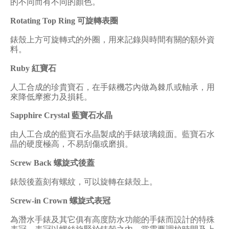
的不同而有不同的顏色。
Rotating Top Ring
可旋轉表圈
錶殼上方可旋轉式的外圈，用來記錄與時間有關的額外資
料。
Ruby
紅寶石
人工合成的珍貴寶石，在手錶機芯內做為棘爪或軸承，用
來降低摩擦力及損耗。
Sapphire Crystal
藍寶石水晶
由人工合成的藍寶石水晶製成的手錶玻璃鏡面。藍寶石水
晶的硬度極高，不易刮傷或磨損。
Screw Back
螺旋式後蓋
錶殼後蓋刻有螺紋，可以旋轉在錶殼上。
Screw-in Crown
螺旋式表冠
為潛水手錶及其它俱有高度防水功能的手錶而設計的特殊