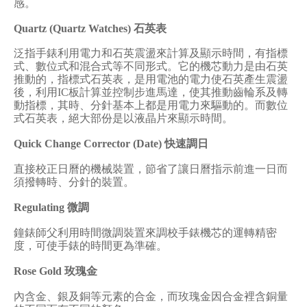
感。
Quartz (Quartz Watches)
石英表
泛指手錶利用電力和石英震盪來計算及顯示時間，有指標
式、數位式和混合式等不同形式。它的機芯動力是由石英
推動的，指標式石英表，是用電池的電力使石英產生震盪
後，利用
IC
板計算並控制步進馬達，使其推動齒輪系及轉
動指標，其時、分針基本上都是用電力來驅動的。而數位
式石英表，絕大部份是以液晶片來顯示時間。
Quick Change Corrector (Date)
快速調日
直接校正日曆的機械裝置，節省了讓日曆指示前進一日而
須撥轉時、分針的裝置。
Regulating
微調
鐘錶師父利用時間微調裝置來調校手錶機芯的運轉精密
度，可使手錶的時間更為準確。
Rose Gold
玫瑰金
內含金、銀及銅等元素的合金，而玫瑰金因合金裡含銅量