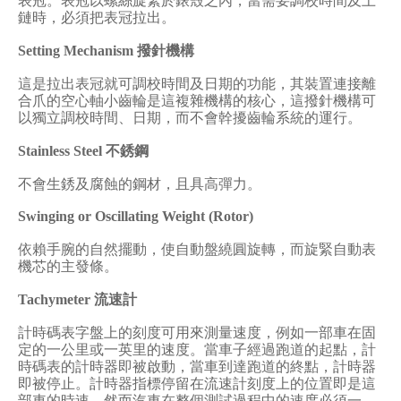
表冠。表冠以螺絲旋緊於錶殼之內，當需要調校時間及上
鏈時，必須把表冠拉出。
Setting Mechanism
撥針機構
這是拉出表冠就可調校時間及日期的功能，其裝置連接離
合爪的空心軸小齒輪是這複雜機構的核心，這撥針機構可
以獨立調校時間、日期，而不會幹擾齒輪系統的運行。
Stainless Steel
不銹鋼
不會生銹及腐蝕的鋼材，且具高彈力。
Swinging or Oscillating Weight (Rotor)
依賴手腕的自然擺動，使自動盤繞圓旋轉，而旋緊自動表
機芯的主發條。
Tachymeter
流速計
計時碼表字盤上的刻度可用來測量速度，例如一部車在固
定的一公里或一英里的速度。當車子經過跑道的起點，計
時碼表的計時器即被啟動，當車到達跑道的終點，計時器
即被停止。計時器指標停留在流速計刻度上的位置即是這
部車的時速，然而汽車在整個測試過程中的速度必須一