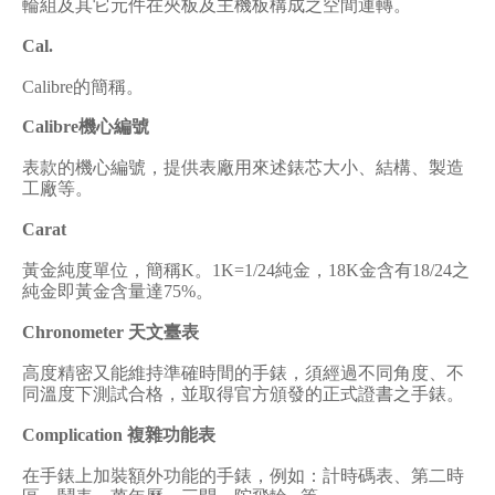
輪組及其它元件在夾板及主機板構成之空間運轉。
Cal.
Calibre
的簡稱。
Calibre
機心編號
表款的機心編號，提供表廠用來述錶芯大小、結構、製造
工廠等。
Carat
黃金純度單位，簡稱
K
。
1K=1/24
純金，
18K
金含有
18/24
之
純金即黃金含量達
75%
。
Chronometer
天文臺表
高度精密又能維持準確時間的手錶，須經過不同角度、不
同溫度下測試合格，並取得官方頒發的正式證書之手錶。
Complication
複雜功能表
在手錶上加裝額外功能的手錶，例如：計時碼表、第二時