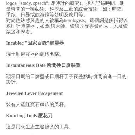
logos, "study, speech";
即時計的研究
)
。指凡記錄時間、測
量時間的一種藝術、科學及工藝的綜合技術，如：時鐘、
手錶、日晷或航海鐘等發明及應用等。
對於鐘錶感興趣的人被稱為
horologists
。這個詞是多指得以
處理計時儀器，如
:
製錶大師、鐘錶匠等專業的人，以及鐘
錶迷和學者。
Incabloc "
因家百錄
"
避震器
瑞士制避震器的商標名稱。
Instantaneous Date
瞬間換日曆裝置
顯示日期的日曆盤或日期杆于子夜整點時瞬間前進一日的
設計。
Jewelled Lever Escapement
裝有人造紅寶石棘爪的叉杆。
Knurling Tools
壓花刀
這是用來生產主發條盒的工具。