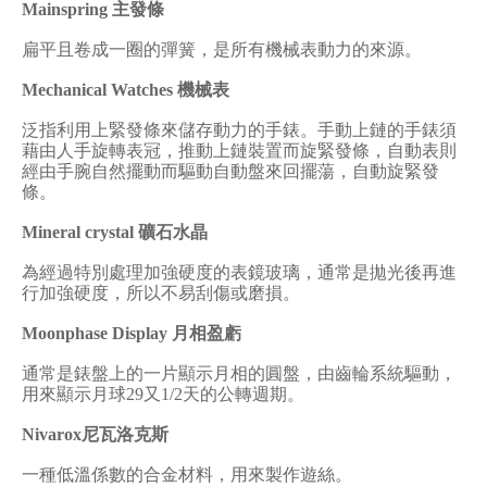
Mainspring
主發條
扁平且卷成一圈的彈簧，是所有機械表動力的來源。
Mechanical Watches
機械表
泛指利用上緊發條來儲存動力的手錶。手動上鏈的手錶須
藉由人手旋轉表冠，推動上鏈裝置而旋緊發條，自動表則
經由手腕自然擺動而驅動自動盤來回擺蕩，自動旋緊發
條。
Mineral crystal
礦石水晶
為經過特別處理加強硬度的表鏡玻璃，通常是拋光後再進
行加強硬度，所以不易刮傷或磨損。
Moonphase Display
月相盈虧
通常是錶盤上的一片顯示月相的圓盤，由齒輪系統驅動，
用來顯示月球
29
又
1/2
天的公轉週期。
Nivarox
尼瓦洛克斯
一種低溫係數的合金材料，用來製作遊絲。