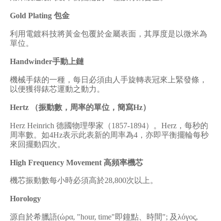
Gold Plating
包金
利用電鍍科技將黃金包覆於金屬表面，其厚度是以微米為
單位。
Handwinder
手動上鏈
機械手錶的一種，每日必須由人手旋轉表冠來上緊發條，
以便獲得錶芯運動之動力。
Hertz
（振動數，周率的單位，簡寫
Hz
）
Herz Heinrich
德國物理學家（
1857-1894
）。
Herz
，每秒的
周率數。如
4Hz
表示此表新的周率為
4
，亦即平衡擺輪每秒
來回擺動四次。
High Frequency Movement
高頻率機芯
機芯振動數每小時必須高於
28,800
次以上。
Horology
源自於希臘語
(
ώρα
, "hour, time"
即鐘點、時間
";
及
λ
όγος
,