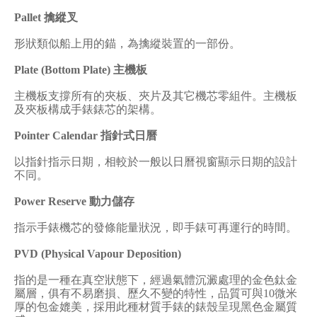
Pallet
擒縱叉
形狀類似船上用的錨，為擒縱裝置的一部份。
Plate (Bottom Plate)
主機板
主機板支撐所有的夾板、夾片及其它機芯零組件。主機板
及夾板構成手錶錶芯的架構。
Pointer Calendar
指針式日曆
以指針指示日期，相較於一般以日曆視窗顯示日期的設計
不同。
Power Reserve
動力儲存
指示手錶機芯的發條能量狀況，即手錶可再運行的時間。
PVD (Physical Vapour Deposition)
指的是一種在真空狀態下，經過氣體沉澱處理的金色鈦金
屬層，俱有不易磨損、歷久不變的特性，品質可與
10
微米
厚的包金媲美，採用此種材質手錶的錶殼呈現黑色金屬質