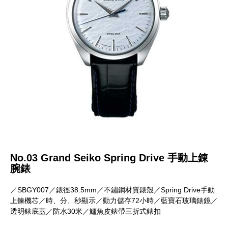
No.03 Grand Seiko Spring Drive 手動上錬
腕錶
／SBGY007／錶徑38.5mm／不鏽鋼材質錶殼／Spring Drive手動
上鍊機芯／時、分、秒顯示／動力儲存72小時／藍寶石玻璃錶鏡／
透明錶底蓋／防水30米／鱷魚皮錶帶三折式錶扣