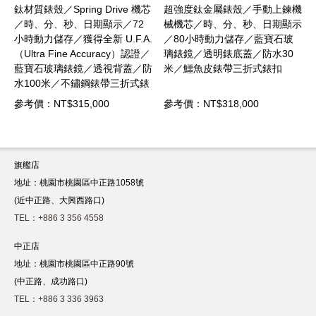
 機芯
超強度鈦金屬錶殼／手動上鍊機
鈦金屬錶殼／Spring Drive
72
械機芯／時、分、秒、日期顯示
9RA2機芯／時、分、秒、日期
.A.
／80小時動力儲存／藍寶石玻
顯示／120小時動力儲存／藍寶
）認證／
璃錶鏡／透明錶底蓋／防水30
石玻璃錶鏡／透視背蓋／防水
蓋／防
米／鱷魚皮錶帶三折式錶扣
100米／白鈦金屬錶帶三折式錶
式錶
扣
參考價：NT$318,000
參考價：NT$302,000
旗艦店
地址：桃園市桃園區中正路1058號
(近中正路、大興西路口)
TEL：+886 3 356 4558
中正店
地址：桃園市桃園區中正路90號
(中正路、成功路口)
TEL：+886 3 336 3963