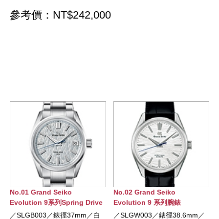
參考價：NT$242,000
No.02 Grand Seiko
No.04 Grand Seiko
ive
Evolution 9 系列腕錶
Evolution 9 系列 Spring
Drive 5Days腕錶
／白
／SLGW003／錶徑38.6mm／
／SLGA025／錶徑40mm／白