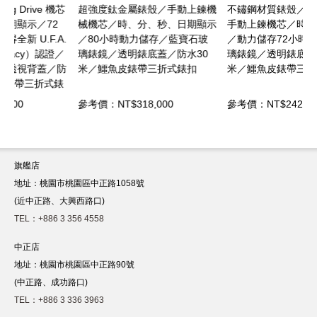
芯
超強度鈦金屬錶殼／手動上鍊機
不鏽鋼材質錶殼／Spring Drive
械機芯／時、分、秒、日期顯示
手動上鍊機芯／時、分、秒顯示
.
／80小時動力儲存／藍寶石玻
／動力儲存72小時／藍寶石玻
／
璃錶鏡／透明錶底蓋／防水30
璃錶鏡／透明錶底蓋／防水30
防
米／鱷魚皮錶帶三折式錶扣
米／鱷魚皮錶帶三折式錶扣
錶
參考價：NT$318,000
參考價：NT$242,000
旗艦店
地址：桃園市桃園區中正路1058號
(近中正路、大興西路口)
TEL：+886 3 356 4558
中正店
地址：桃園市桃園區中正路90號
(中正路、成功路口)
TEL：+886 3 336 3963