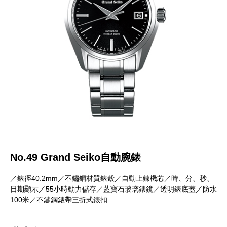
No.49 Grand Seiko自動腕錶
／錶徑40.2mm／不鏽鋼材質錶殼／自動上鍊機芯／時、分、秒、
日期顯示／55小時動力儲存／藍寶石玻璃錶鏡／透明錶底蓋／防水
100米／不鏽鋼錶帶三折式錶扣