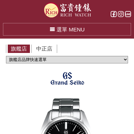
選單 MENU
旗艦店
中正店