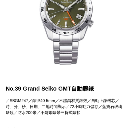
No.39 Grand Seiko GMT自動腕錶
／SBGM247／錶徑40.5mm／不鏽鋼材質錶殼／自動上鍊機芯／
時、分、秒、日期、二地時間顯示／72小時動力儲存／藍寶石玻璃
錶鏡／防水200米／不鏽鋼錶帶三折式錶扣