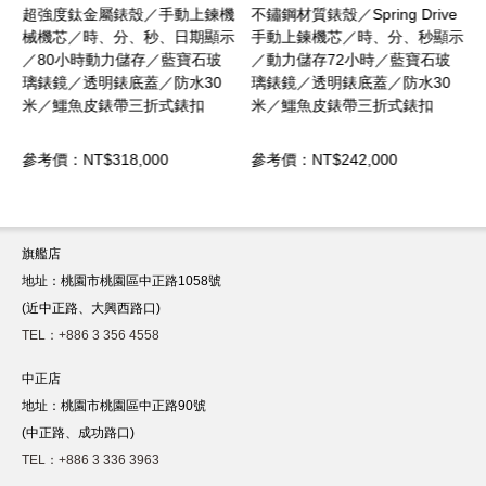
芯
超強度鈦金屬錶殼／手動上鍊機
不鏽鋼材質錶殼／Spring Drive
械機芯／時、分、秒、日期顯示
手動上鍊機芯／時、分、秒顯示
.
／80小時動力儲存／藍寶石玻
／動力儲存72小時／藍寶石玻
／
璃錶鏡／透明錶底蓋／防水30
璃錶鏡／透明錶底蓋／防水30
防
米／鱷魚皮錶帶三折式錶扣
米／鱷魚皮錶帶三折式錶扣
錶
參考價：NT$318,000
參考價：NT$242,000
旗艦店
地址：桃園市桃園區中正路1058號
(近中正路、大興西路口)
TEL：+886 3 356 4558
中正店
地址：桃園市桃園區中正路90號
(中正路、成功路口)
TEL：+886 3 336 3963