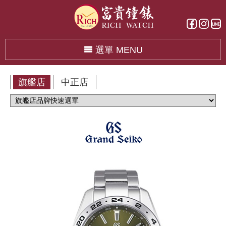
選單 MENU
旗艦店
中正店