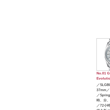
No.01 Grand Seiko
No.02 G
Evolution 9系列
Evolut
Spring Drive U.F.A.腕
／SLGB003／錶徑
／SLG
錶
37mm／白鈦材質錶殼
38.6
／Spring Drive 機芯／
屬錶殼
時、分、秒、日期顯示
機芯／
／72小時動力儲存／獲
期顯示／