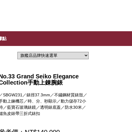
據點
No.33 Grand Seiko Elegance
Collection手動上錬腕錶
／SBGW231／錶徑37.3mm／不鏽鋼材質錶殼／
手動上鍊機芯／時、分、秒顯示／動力儲存72小
時／藍寶石玻璃錶鏡／透明錶底蓋／防水30米／
鱷魚皮錶帶三折式錶扣