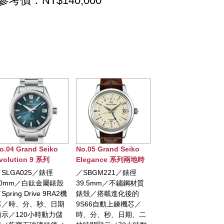
參考價：NT$140,000
o.05 Grand Seiko
No.06 Grand Seiko
No.07 Grand Seiko
legance 系列兩地時
Spring Drive節氣系列
Heritage 系列 9S 2
間自動腕錶
(春分)腕錶
年記念限定腕錶
SBGM221／錶徑
／SBGA413／錶徑
／限量1,200只／
39.5mm／不鏽鋼材質
40mm／白鈦材質錶殼
SBGH311／錶徑
錶殼／搭載進化後的
／Spring Drive自動上鍊
44.6mm／不鏽鋼材
9S66自動上鍊機芯／
機芯／時、分、秒、日
錶殼／銀白水墨面盤
時、分、秒、日期、二
期顯示／動力儲存顯示
將岩手山雲海呈現於