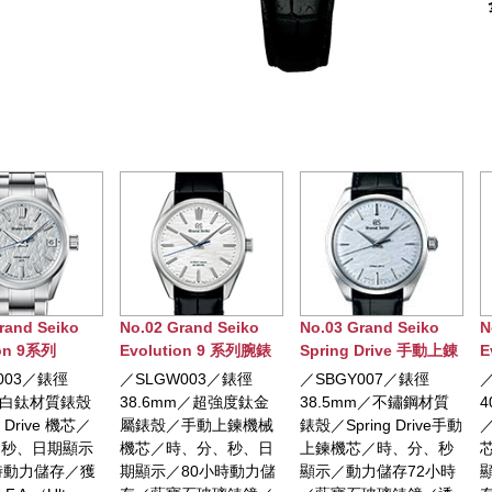
rand Seiko
No.03 Grand Seiko
No.04 Grand Seiko
N
ion 9 系列腕錶
Spring Drive 手動上錬
Evolution 9 系列
E
腕錶
Spring Drive 5Days腕
W003／錶徑
／SBGY007／錶徑
／SLGA025／錶徑
／
錶
mm／超強度鈦金
38.5mm／不鏽鋼材質
40mm／白鈦金屬錶殼
／手動上鍊機械
錶殼／Spring Drive手動
／Spring Drive 9RA2機
時、分、秒、日
上鍊機芯／時、分、秒
芯／時、分、秒、日期
80小時動力儲
顯示／動力儲存72小時
顯示／120小時動力儲