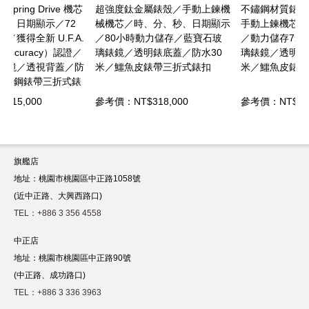
芯
超強度鈦金屬錶殼／手動上鍊機
不鏽鋼材質錶殼／Spring Drive
械機芯／時、分、秒、日期顯示
手動上鍊機芯／時、分、秒顯示
.
／80小時動力儲存／藍寶石玻
／動力儲存72小時／藍寶石玻
／
璃錶鏡／透明錶底蓋／防水30
璃錶鏡／透明錶底蓋／防水30
防
米／鱷魚皮錶帶三折式錶扣
米／鱷魚皮錶帶三折式錶扣
錶
參考價：NT$318,000
參考價：NT$242,000
旗艦店
地址：桃園市桃園區中正路1058號
(近中正路、大興西路口)
TEL：+886 3 356 4558
中正店
地址：桃園市桃園區中正路90號
(中正路、成功路口)
TEL：+886 3 336 3963