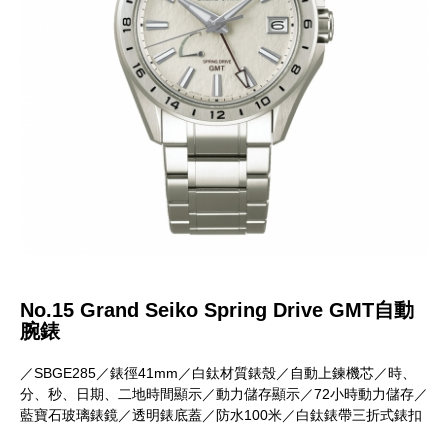
No.15 Grand Seiko Spring Drive GMT自動
腕錶
／SBGE285／錶徑41mm／白鈦材質錶殼／自動上鍊機芯／時、
分、秒、日期、二地時間顯示／動力儲存顯示／72小時動力儲存／
藍寶石玻璃錶鏡／透明錶底蓋／防水100米／白鈦錶帶三折式錶扣