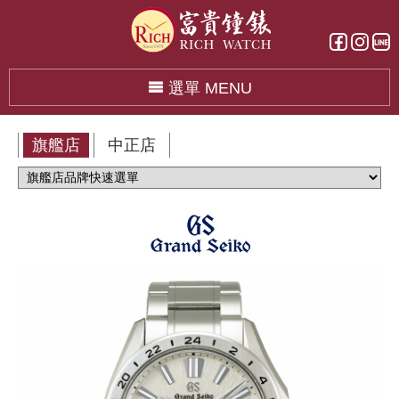
選單 MENU
旗艦店
中正店