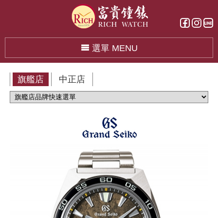
選單 MENU
旗艦店
中正店