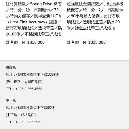
機芯
超強度鈦金屬錶殼／手動上鍊機
不鏽鋼材質錶殼／Spring Drive
2
械機芯／時、分、秒、日期顯示
手動上鍊機芯／時、分、秒顯示
A.
／80小時動力儲存／藍寶石玻
／動力儲存72小時／藍寶石玻
證／
璃錶鏡／透明錶底蓋／防水30
璃錶鏡／透明錶底蓋／防水30
／防
米／鱷魚皮錶帶三折式錶扣
米／鱷魚皮錶帶三折式錶扣
錶
參考價：NT$318,000
參考價：NT$242,000
旗艦店
地址：桃園市桃園區中正路1058號
(近中正路、大興西路口)
TEL：+886 3 356 4558
中正店
地址：桃園市桃園區中正路90號
(中正路、成功路口)
TEL：+886 3 336 3963