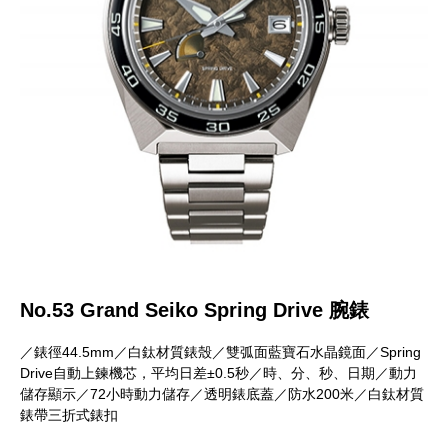
No.53 Grand Seiko Spring Drive 腕錶
／錶徑44.5mm／白鈦材質錶殼／雙弧面藍寶石水晶鏡面／Spring
Drive自動上鍊機芯，平均日差±0.5秒／時、分、秒、日期／動力
儲存顯示／72小時動力儲存／透明錶底蓋／防水200米／白鈦材質
錶帶三折式錶扣