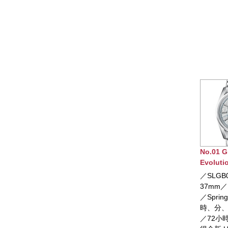
No.01 Grand Seiko
No.02 G
Evolution 9系列
Evolut
Spring Drive U.F.A.腕
／SLGB003／錶徑
／SLG
錶
37mm／白鈦材質錶殼
38.6
／Spring Drive 機芯／
屬錶殼
時、分、秒、日期顯示
機芯／
／72小時動力儲存／獲
期顯示／