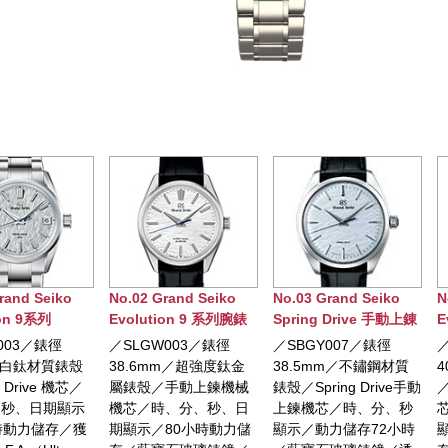
rand Seiko
No.03 Grand Seiko
No.04 Grand Seiko
N
ion 9 系列腕錶
Spring Drive 手動上錬
Evolution 9 系列
E
腕錶
Spring Drive 5Days腕
W003／錶徑
／SBGY007／錶徑
／SLGA025／錶徑
錶
mm／超強度鈦金
38.5mm／不鏽鋼材質
40mm／白鈦金屬錶殼
／手動上鍊機械
錶殼／Spring Drive手動
／Spring Drive 9RA2機
時、分、秒、日
上鍊機芯／時、分、秒
芯／時、分、秒、日期
80小時動力儲
顯示／動力儲存72小時
顯示／120小時動力儲