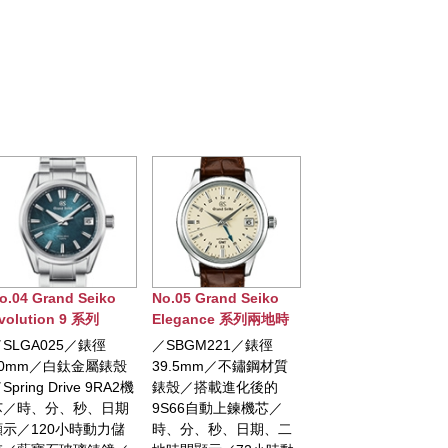
o.05 Grand Seiko
No.06 Grand Seiko
No.07 Grand Seiko
legance 系列兩地時
Spring Drive節氣系列
Heritage 系列 9S 2
間自動腕錶
(春分)腕錶
年記念限定腕錶
／SBGM221／錶徑
／SBGA413／錶徑
／限量1,200只／
39.5mm／不鏽鋼材質
40mm／白鈦材質錶殼
SBGH311／錶徑
錶殼／搭載進化後的
／Spring Drive自動上鍊
44.6mm／不鏽鋼材
9S66自動上鍊機芯／
機芯／時、分、秒、日
錶殼／銀白水墨面盤
時、分、秒、日期、二
期顯示／動力儲存顯示
將岩手山雲海呈現於