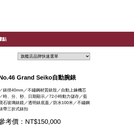
據點
No.46 Grand Seiko自動腕錶
／錶徑40mm／不鏽鋼材質錶殼／自動上鍊機芯
／時、分、秒、日期顯示／72小時動力儲存／藍
寶石玻璃錶鏡／透明錶底蓋／防水100米／不鏽鋼
錶帶三折式錶扣
參考價：NT$150,000