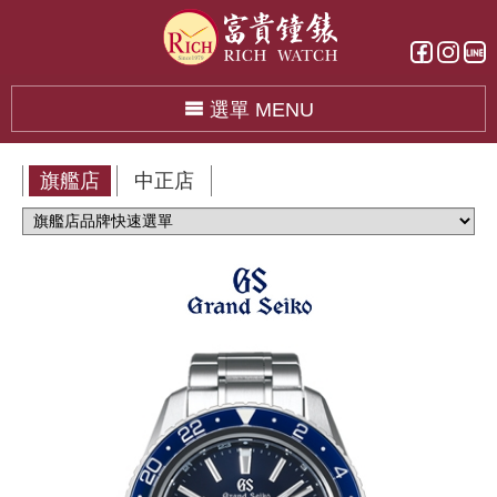
選單 MENU
旗艦店
中正店