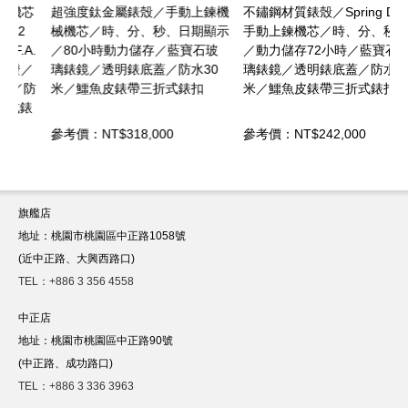
芯
超強度鈦金屬錶殼／手動上鍊機
不鏽鋼材質錶殼／Spring Drive
械機芯／時、分、秒、日期顯示
手動上鍊機芯／時、分、秒顯示
.
／80小時動力儲存／藍寶石玻
／動力儲存72小時／藍寶石玻
／
璃錶鏡／透明錶底蓋／防水30
璃錶鏡／透明錶底蓋／防水30
防
米／鱷魚皮錶帶三折式錶扣
米／鱷魚皮錶帶三折式錶扣
錶
參考價：NT$318,000
參考價：NT$242,000
旗艦店
地址：桃園市桃園區中正路1058號
(近中正路、大興西路口)
TEL：+886 3 356 4558
中正店
地址：桃園市桃園區中正路90號
(中正路、成功路口)
TEL：+886 3 336 3963