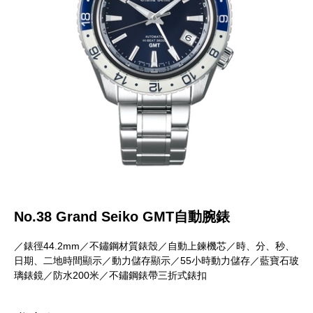
No.38 Grand Seiko GMT自動腕錶
／錶徑44.2mm／不鏽鋼材質錶殼／自動上鍊機芯／時、分、秒、
日期、二地時間顯示／動力儲存顯示／55小時動力儲存／藍寶石玻
璃錶鏡／防水200米／不鏽鋼錶帶三折式錶扣