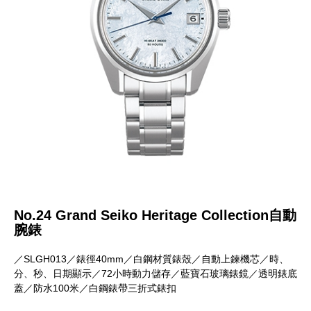
No.24 Grand Seiko Heritage Collection自動
腕錶
／SLGH013／錶徑40mm／白鋼材質錶殼／自動上鍊機芯／時、
分、秒、日期顯示／72小時動力儲存／藍寶石玻璃錶鏡／透明錶底
蓋／防水100米／白鋼錶帶三折式錶扣