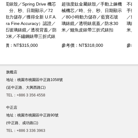
芯
超強度鈦金屬錶殼／手動上鍊機
不鏽鋼材質錶殼／Spring Drive
械機芯／時、分、秒、日期顯示
手動上鍊機芯／時、分、秒顯示
.
／80小時動力儲存／藍寶石玻
／動力儲存72小時／藍寶石玻
／
璃錶鏡／透明錶底蓋／防水30
璃錶鏡／透明錶底蓋／防水30
防
米／鱷魚皮錶帶三折式錶扣
米／鱷魚皮錶帶三折式錶扣
錶
參考價：NT$318,000
參考價：NT$242,000
旗艦店
地址：桃園市桃園區中正路1058號
(近中正路、大興西路口)
TEL：+886 3 356 4558
中正店
地址：桃園市桃園區中正路90號
(中正路、成功路口)
TEL：+886 3 336 3963