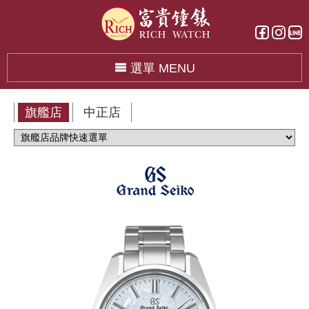
選單 MENU
旗艦店
中正店