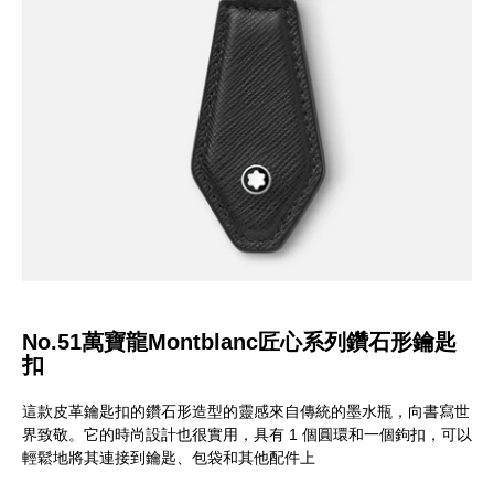
No.51萬寶龍Montblanc匠心系列鑽石形鑰匙
扣
這款皮革鑰匙扣的鑽石形造型的靈感來自傳統的墨水瓶，向書寫世
界致敬。它的時尚設計也很實用，具有 1 個圓環和一個鉤扣，可以
輕鬆地將其連接到鑰匙、包袋和其他配件上