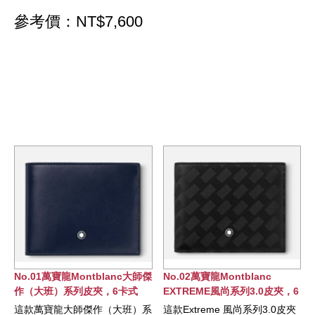
參考價：NT$7,600
傑
No.02萬寶龍Montblanc
No.03萬寶龍Montblanc 4810
EXTREME風尚系列3.0皮夾，6
系列皮夾，8卡式
卡式
系
這款Extreme 風尚系列3.0皮夾
這款印花皮夾現代時尚，最多可