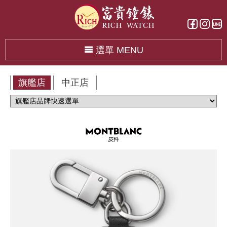
選單 MENU
旗艦店
中正店