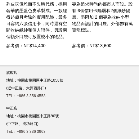
用
專為追求時尚的都市人而設。設
容納 8 張信用卡。它採用優質
經
有 6個信用卡隔層和2個紙鈔隔
皮革製成，設有 2 個用於存放
多
層。另附加 2 個專為收納小型
紙鈔和零錢的隔層，以及 2 個
空
物品而設計的口袋。外部飾有萬
用於放置其他小物件的額外口
兩
寶龍標誌。
袋。萬寶龍標誌為外觀畫龍點
。
睛。
參考價：NT$13,600
參考價：NT$15,100
旗艦店
地址：桃園市桃園區中正路1058號
(近中正路、大興西路口)
TEL：+886 3 356 4558
中正店
地址：桃園市桃園區中正路90號
(中正路、成功路口)
TEL：+886 3 336 3963