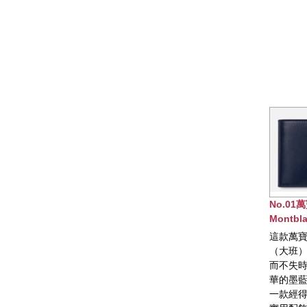
No.01萬寶龍
Montblanc大師傑作
（大班）系列皮夾，6卡
這款萬寶龍大師傑作
式
（大班）系列皮夾優雅
而不失時代感，採用奢
華的墨藍色皮革製成。
一款經得起歲月考驗的