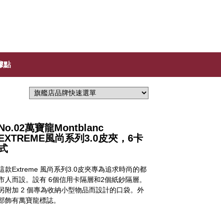
據點
No.02萬寶龍Montblanc
EXTREME風尚系列3.0皮夾，6卡
式
這款Extreme 風尚系列3.0皮夾專為追求時尚的都
市人而設。設有 6個信用卡隔層和2個紙鈔隔層。
另附加 2 個專為收納小型物品而設計的口袋。外
部飾有萬寶龍標誌。