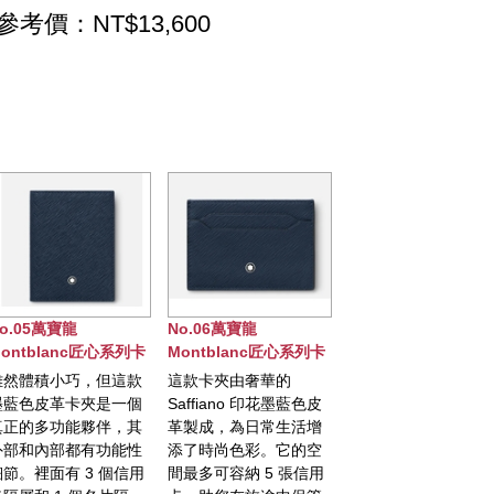
參考價：NT$13,600
No.06萬寶龍
No.07萬寶龍
No.08萬寶
列卡
Montblanc匠心系列卡
Montblanc大師傑作長
Montblanc
夾，5卡式
型15卡式皮夾
Meisterst
這款
這款卡夾由奢華的
萬寶龍大師傑作（大
尺寸: 10.5 
個信用卡插
一個
Saffiano 印花墨藍色皮
班）系列長型皮夾以全
粒面歐洲牛
，其
革製成，為日常生活增
新深墨藍色亮面皮革製
Montblan
能性
添了時尚色彩。它的空
作。全新純幾何內部設
Montblan
信用
間最多可容納 5 張信用
計增強了功能性，具有
裏，Montbl