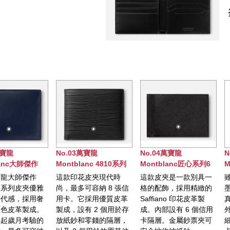
No.03萬寶龍
No.04萬寶龍
No.05萬寶龍
Montblanc 4810系列
Montblanc匠心系列6
Montblanc匠心系
皮夾，8卡式
卡式皮夾，附鈔票夾型
夾，4卡式
這款印花皮夾現代時
這款皮夾是一款別具一
雖然體積小巧，但
15卡式皮夾
尚，最多可容納 8 張信
格的配飾，採用精緻的
墨藍色皮革卡夾是
用卡。它採用優質皮革
Saffiano 印花皮革製
真正的多功能夥伴
製成，設有 2 個用於存
成。內部設有 6 個信用
外部和內部都有功
放紙鈔和零錢的隔層，
卡隔層。金屬鈔票夾可
細節。裡面有 3 個