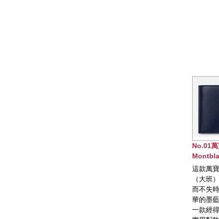
No.01萬寶龍
Montblanc大
（大班）系列皮
這款萬寶龍大師
式
（大班）系列皮
而不失時代感，
華的墨藍色皮革
一款經得起歲月