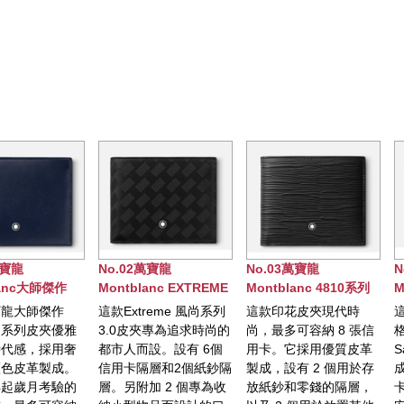
No.02萬寶龍
No.03萬寶龍
No.04
師傑作
Montblanc EXTREME
Montblanc 4810系列
Montbl
夾，6卡
風尚系列3.0皮夾，6卡
皮夾，8卡式
卡式皮夾
傑作
這款Extreme 風尚系列
這款印花皮夾現代時
這款皮夾
式
15卡式
夾優雅
3.0皮夾專為追求時尚的
尚，最多可容納 8 張信
格的配飾
採用奢
都市人而設。設有 6個
用卡。它採用優質皮革
Saffia
製成。
信用卡隔層和2個紙鈔隔
製成，設有 2 個用於存
成。內部設
考驗的
層。另附加 2 個專為收
放紙鈔和零錢的隔層，
卡隔層。