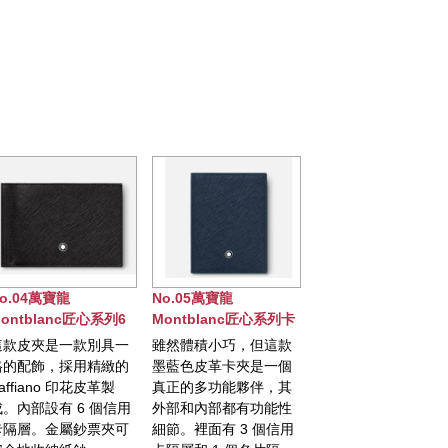
萬寶龍
No.05萬寶龍
No.06萬寶龍
N
anc匠心系列6
Montblanc匠心系列卡
Montblanc匠心系列卡
M
，附鈔票夾型
夾，4卡式
夾，5卡式
型
是一款別具一
雖然體積小巧，但這款
這款卡夾由奢華的
萬
皮夾
，採用精緻的
墨藍色皮革卡夾是一個
Saffiano 印花墨藍色皮
班
no 印花皮革製
真正的多功能夥伴，其
革製成，為日常生活增
新
有 6 個信用
外部和內部都有功能性
添了時尚色彩。它的空
作
金屬鈔票夾可
細節。裡面有 3 個信用
間最多可容納 5 張信用
計