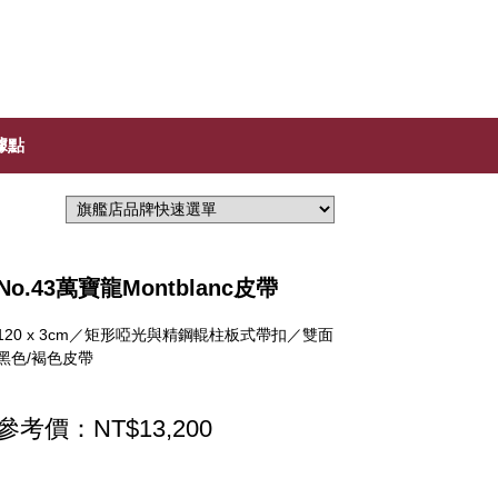
據點
No.43萬寶龍Montblanc皮帶
120 x 3cm／矩形啞光與精鋼輥柱板式帶扣／雙面
黑色/褐色皮帶
參考價：NT$13,200