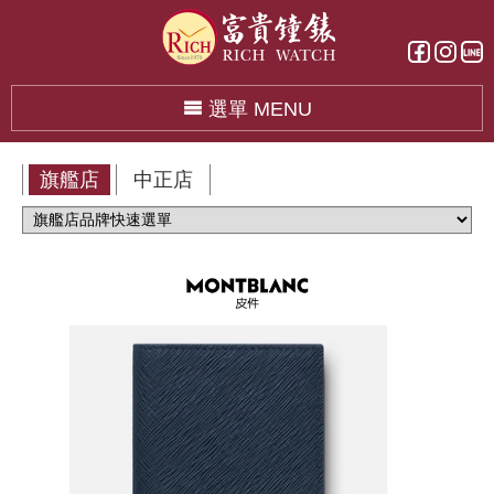
選單 MENU
旗艦店
中正店