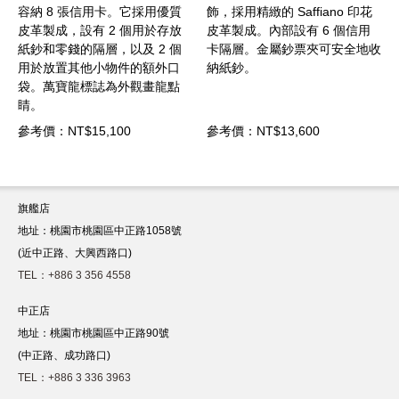
設
容納 8 張信用卡。它採用優質
飾，採用精緻的 Saffiano 印花
皮革製成，設有 2 個用於存放
皮革製成。內部設有 6 個信用
紙鈔和零錢的隔層，以及 2 個
卡隔層。金屬鈔票夾可安全地收
萬
用於放置其他小物件的額外口
納紙鈔。
袋。萬寶龍標誌為外觀畫龍點
睛。
參考價：NT$15,100
參考價：NT$13,600
旗艦店
地址：桃園市桃園區中正路1058號
(近中正路、大興西路口)
TEL：+886 3 356 4558
中正店
地址：桃園市桃園區中正路90號
(中正路、成功路口)
TEL：+886 3 336 3963