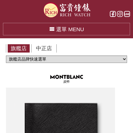
選單 MENU
旗艦店
中正店