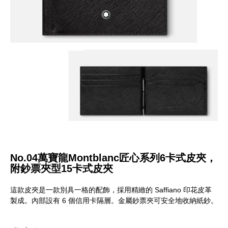
No.04萬寶龍Montblanc匠心系列6卡式皮夾，
附鈔票夾型15卡式皮夾
這款皮夾是一款別具一格的配飾，採用精緻的 Saffiano 印花皮革
製成。內部設有 6 個信用卡隔層。金屬鈔票夾可安全地收納紙鈔。