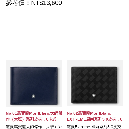
參考價：NT$13,600
大師傑
No.02萬寶龍Montblanc
No.03萬寶龍Montblanc 4810
式
EXTREME風尚系列3.0皮夾，6
系列皮夾，8卡式
卡式
班）系
這款Extreme 風尚系列3.0皮夾
這款印花皮夾現代時尚，最多