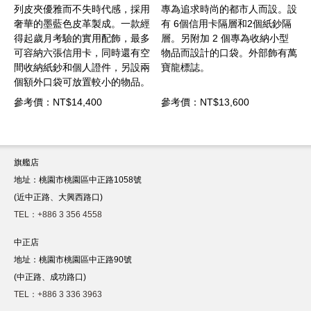
，採用
專為追求時尚的都市人而設。設
容納 8 張信用卡。它採用優質
一款經
有 6個信用卡隔層和2個紙鈔隔
皮革製成，設有 2 個用於存放
，最多
層。另附加 2 個專為收納小型
紙鈔和零錢的隔層，以及 2 個
還有空
物品而設計的口袋。外部飾有萬
用於放置其他小物件的額外口
另設兩
寶龍標誌。
袋。萬寶龍標誌為外觀畫龍點
物品。
睛。
參考價：NT$13,600
參考價：NT$15,100
旗艦店
地址：桃園市桃園區中正路1058號
(近中正路、大興西路口)
TEL：+886 3 356 4558
中正店
地址：桃園市桃園區中正路90號
(中正路、成功路口)
TEL：+886 3 336 3963