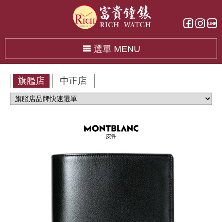
選單 MENU
旗艦店
中正店