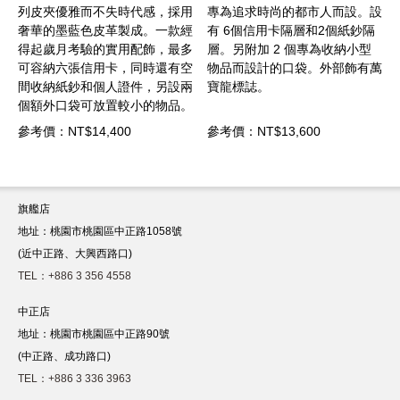
列皮夾優雅而不失時代感，採用
專為追求時尚的都市人而設。設
容納 
奢華的墨藍色皮革製成。一款經
有 6個信用卡隔層和2個紙鈔隔
皮革製
得起歲月考驗的實用配飾，最多
層。另附加 2 個專為收納小型
紙鈔和
可容納六張信用卡，同時還有空
物品而設計的口袋。外部飾有萬
用於
間收納紙鈔和個人證件，另設兩
寶龍標誌。
袋。
個額外口袋可放置較小的物品。
睛。
考價：NT$14,400
參考價：NT$13,600
參考價
旗艦店
地址：桃園市桃園區中正路1058號
(近中正路、大興西路口)
TEL：+886 3 356 4558
中正店
地址：桃園市桃園區中正路90號
(中正路、成功路口)
TEL：+886 3 336 3963