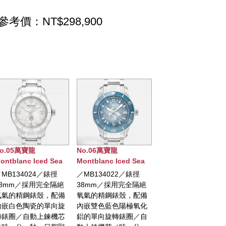
參考價：NT$298,900
No.06萬寶龍
No.07萬寶龍
No.09萬
 Sea
Montblanc Iced Sea
Montblanc明星傳承系
Montblan
錶0
日期顯示自動腕錶0
列43毫米限量版
UNVEILE
錶徑
／MB134022／錶徑
／限量800枚／直徑
／MB13
OXYGEN 特別版
TIMEKE
全隔絕
38mm／採用完全隔絕
43mm／精鋼材質錶殼
100枚／
MINER
，配備
氧氣的精鋼錶殼，配備
／自動上鏈機芯／時、
精鋼錶殼，
單向旋
內嵌雙色藍色陽極氧化
鐘、秒、日期顯示／透
單向旋轉
鍊機芯
鋁的單向旋轉錶圈／自
明錶底蓋／防水50米／
萬寶龍自