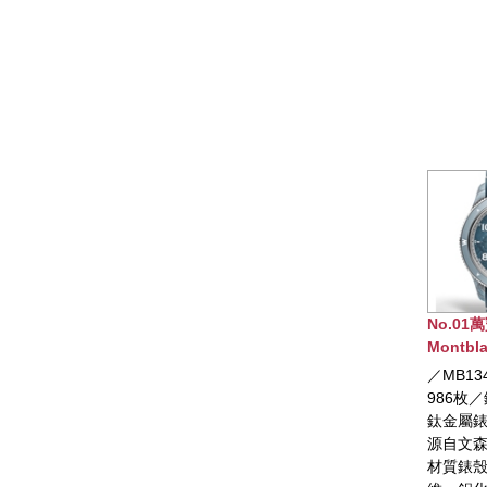
No.01萬寶龍
Montblanc 1858
Geosphere世界時區腕
／MB134019／限量
錶 0 OXYGEN限量版
986枚／錶徑43.5mm／
鈦金屬錶殼，設計靈感
源自文森山景致，複合
材質錶殼中框由石英纖