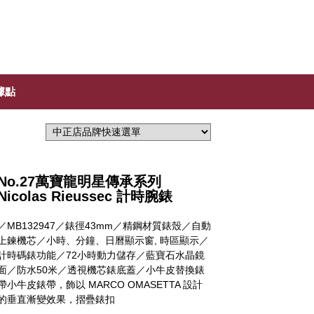
據點
No.27萬寶龍明星傳承系列
Nicolas Rieussec 計時腕錶
／MB132947／錶徑43mm／精鋼材質錶殼／自動
上鍊機芯／小時、分鐘、日曆顯示窗, 時區顯示／
計時碼錶功能／72小時動力儲存／藍寶石水晶鏡
面／防水50米／透視機芯錶底蓋／小牛皮替換錶
帶小牛皮錶帶，飾以 MARCO OMASETTA 設計
的垂直漸變效果，摺疊錶扣