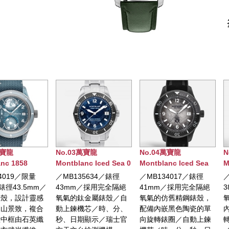
No.03萬寶龍
No.04萬寶龍
No.05萬寶龍
Montblanc Iced Sea 0
Montblanc Iced Sea
Montblanc Iced
OXYGEN DEEP 4810
日期顯示自動腕錶0
日期顯示自動腕
／MB135634／錶徑
／MB134017／錶徑
／MB134024／
腕錶
OXYGEN 特別版
OXYGEN 特別版
43mm／採用完全隔絕
41mm／採用完全隔絕
38mm／採用完
氧氣的鈦金屬錶殼／自
氧氣的仿舊精鋼錶殼，
氧氣的精鋼錶殼
動上鍊機芯／時、分、
配備內嵌黑色陶瓷的單
內嵌白色陶瓷的
秒、日期顯示／瑞士官
向旋轉錶圈／自動上鍊
轉錶圈／自動上