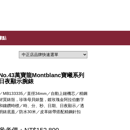
據點
No.43萬寶龍Montblanc寶曦系列
日夜顯示腕錶
／MB133335／直徑34mm／自動上鏈機芯／精鋼
材質錶殼，珍珠母貝錶盤，鍍玫瑰金阿拉伯數字
和鑲鑽時標／時、分、秒、日期、日夜顯示／透
明錶底蓋／防水30米／皮革錶帶搭配精鋼針扣