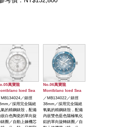
參考價：NT$152,800
No.06萬寶龍
No.07萬寶龍
No.09萬寶龍
ontblanc Iced Sea
Montblanc明星傳承系
Montblanc 1858
日期顯示自動腕錶0
列43毫米限量版
UNVEILED
／MB134022／錶徑
／限量800枚／直徑
／MB130987／限量
OXYGEN 特別版
TIMEKEEPER
38mm／採用完全隔絕
43mm／精鋼材質錶殼
100枚／表徑42.5m
MINERVA 限量版腕
氧氣的精鋼錶殼，配備
／自動上鏈機芯／時、
精鋼錶殼，Au750白
內嵌雙色藍色陽極氧化
鐘、秒、日期顯示／透
單向旋轉凹槽紋錶圈
鋁的單向旋轉錶圈／自
明錶底蓋／防水50米／
萬寶龍自製機芯MB