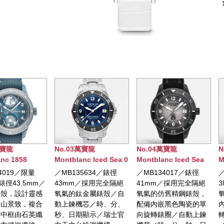
萬寶龍
No.04萬寶龍
No.05萬寶龍
nc Iced Sea 0
Montblanc Iced Sea
Montblanc Iced Sea
M
 DEEP 4810
日期顯示自動腕錶0
日期顯示自動腕錶0
5634／錶徑
／MB134017／錶徑
／MB134024／錶徑
OXYGEN 特別版
OXYGEN 特別版
／採用完全隔絕
41mm／採用完全隔絕
38mm／採用完全隔絕
鈦金屬錶殼／自
氧氣的仿舊精鋼錶殼，
氧氣的精鋼錶殼，配備
機芯／時、分、
配備內嵌黑色陶瓷的單
內嵌白色陶瓷的單向旋
期顯示／瑞士官
向旋轉錶圈／自動上鍊
轉錶圈／自動上鍊機芯