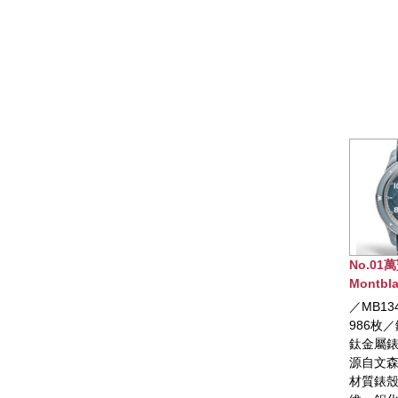
No.01萬寶龍
No.03
Montblanc 1858
Montbla
Geosphere世界時區腕
OXYGEN
／MB134019／限量
／MB13
錶 0 OXYGEN限量版
腕錶
986枚／錶徑43.5mm／
43mm
鈦金屬錶殼，設計靈感
氧氣的
源自文森山景致，複合
動上鍊
材質錶殼中框由石英纖
秒、日