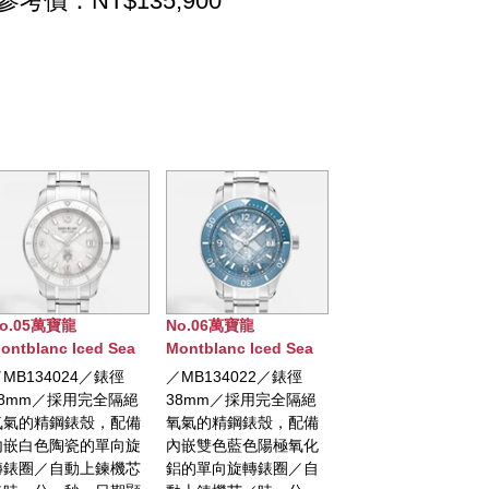
參考價：NT$135,900
No.06萬寶龍
No.07萬寶龍
No.09萬寶龍
Montblanc Iced Sea
Montblanc明星傳承系
Montblanc 18
日期顯示自動腕錶0
列43毫米限量版
UNVEILED
／MB134022／錶徑
／限量800枚／直徑
／MB130987
OXYGEN 特別版
TIMEKEEPER
絕
38mm／採用完全隔絕
43mm／精鋼材質錶殼
100枚／表徑4
MINERVA 
備
氧氣的精鋼錶殼，配備
／自動上鏈機芯／時、
精鋼錶殼，Au7
旋
內嵌雙色藍色陽極氧化
鐘、秒、日期顯示／透
單向旋轉凹槽
芯
鋁的單向旋轉錶圈／自
明錶底蓋／防水50米／
萬寶龍自製機芯