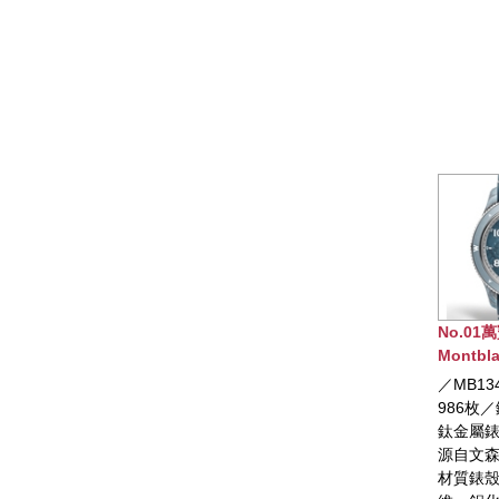
No.01萬寶龍
N
Montblanc 1858
Mo
Geosphere世界時區腕
O
／MB134019／限量
／
錶 0 OXYGEN限量版
腕
986枚／錶徑43.5mm／
4
鈦金屬錶殼，設計靈感
氧
源自文森山景致，複合
動
材質錶殼中框由石英纖
秒