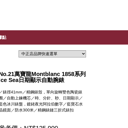
據點
No.21萬寶龍Montblanc 1858系列
Ice Sea日期顯示自動腕錶
／錶徑41mm／精鋼錶殼，單向旋轉雙色陶瓷錶
圈／自動上鍊機芯／時、分針、秒、日期顯示／
藍色冰川錶盤，鍍銠夜光阿拉伯數字／藍寶石水
晶鏡面／防水300米／精鋼錶鏈三折式錶扣