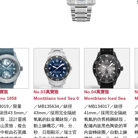
o.03萬寶龍
No.04萬寶龍
No.05萬寶龍
ntblanc Iced Sea 0
Montblanc Iced Sea
Montblanc Iced Sea
XYGEN DEEP 4810
日期顯示自動腕錶0
日期顯示自動腕錶0
MB135634／錶徑
／MB134017／錶徑
／MB134024／錶徑
錶
OXYGEN 特別版
OXYGEN 特別版
3mm／採用完全隔絕
41mm／採用完全隔絕
38mm／採用完全隔
氣的鈦金屬錶殼／自
氧氣的仿舊精鋼錶殼，
氧氣的精鋼錶殼，配
上鍊機芯／時、分、
配備內嵌黑色陶瓷的單
內嵌白色陶瓷的單向
、日期顯示／瑞士官
向旋轉錶圈／自動上鍊
轉錶圈／自動上鍊機