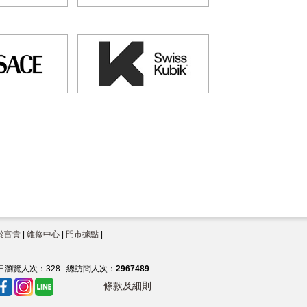
於富貴
|
維修中心
|
門市據點
|
日瀏覽人次：
328
總訪問人次：
2967489
條款及細則