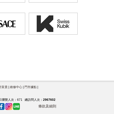
於富貴
|
維修中心
|
門市據點
|
日瀏覽人次：
671
總訪問人次：
2967602
條款及細則