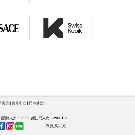
於富貴
|
維修中心
|
門市據點
|
日瀏覽人次：
1336
總訪問人次：
2968191
條款及細則