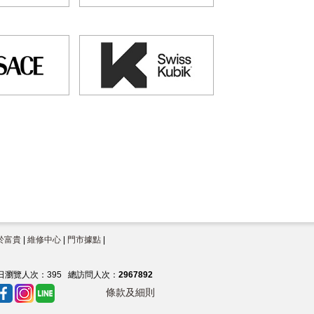
於富貴
|
維修中心
|
門市據點
|
日瀏覽人次：
395
總訪問人次：
2967892
條款及細則