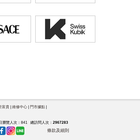
於富貴
|
維修中心
|
門市據點
|
日瀏覽人次：
841
總訪問人次：
2967283
條款及細則